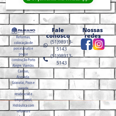
Fale
Nossas
conosco
redes
Reformas,
(51)98913-
colocação de
5143
porcelanato e
pisos e
(51)98913-
construção Porto
5143
Alegre, Viamão,
Canoas,
Alvorada,
Gravataí, Pisos e
parede
residencial e
empresarial,
Hidráulica com
reforma e