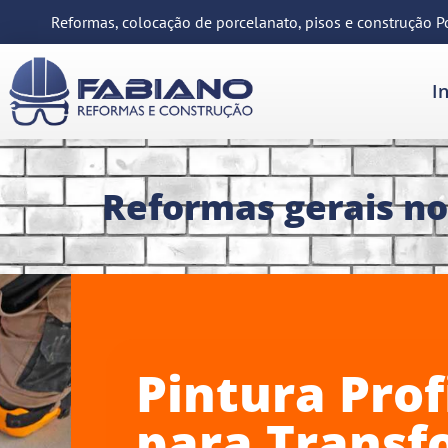
Reformas, colocação de porcelanato, pisos e construção P
In
Reformas gerais no
Pintura Profiss
para Transfor