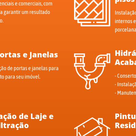
nciais e comerciais, com
a garantir um resultado
Instalaçã
o.
internos 
porcelana
Hidrá
ortas e Janelas
Acab
ção de portas e janelas para
- Consert
to para seu imóvel.
- Instala
- Manuten
ção de Laje e
Pintu
iltração
Resid