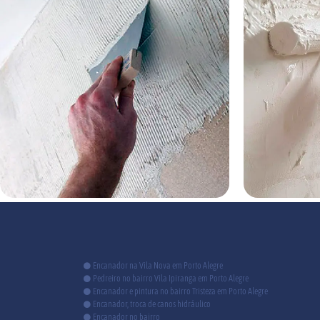
Encanador na Vila Nova em Porto Alegre
Pedreiro no bairro Vila Ipiranga em Porto Alegre
Encanador e pintura no bairro Tristeza em Porto Alegre
Encanador, troca de canos hidráulico
Encanador no bairro