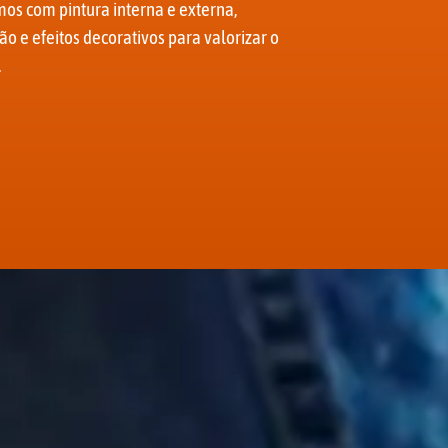
os com pintura interna e externa,
ão e efeitos decorativos para valorizar o
.