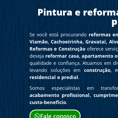
Pintura e reform
p
Se você está procurando
reformas em
Viamão, Cachoeirinha, Gravataí, Alv
Reformas e Construção
oferece servi
deseja
reformar casa, apartamento o
qualidade e confiança. Atuamos em div
levando soluções em
construção, 
residencial e predial
.
Somos especialistas em transf
acabamento profissional, cumprim
custo-benefício
.
Fale conosco