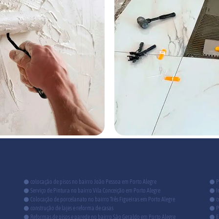
colocação de pisos no bairro João Pessoa em Porto Alegre
P
Serviço de Pintura no bairro Vila Conceição em Porto Alegre
I
Colocação de porcelanato no bairro Três Figueiras em Porto Alegre
c
construção de lajes e reforma de casas
P
Reformas de pisos e parede no bairro São Geraldo em Porto Alegre
E