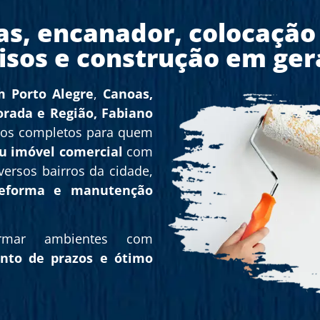
as, encanador, colocação
isos e construção em ger
 Porto Alegre
,
Canoas,
orada e Região,
Fabiano
ços completos para quem
u imóvel comercial
com
ersos bairros da cidade,
reforma e manutenção
ormar ambientes com
ento de prazos e ótimo