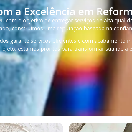
m a Excelência em Reform
 com o objetivo de entregar serviços de alta qualida
do, construímos uma reputação baseada na confiança
zados garante serviços eficientes e com acabamento 
ojeto, estamos prontos para transformar sua ideia 