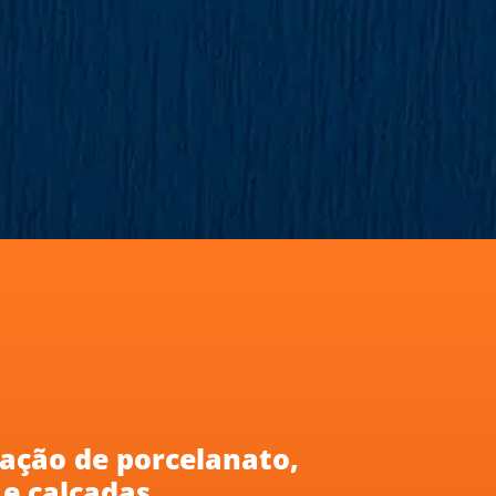
ação de porcelanato,
 e calçadas