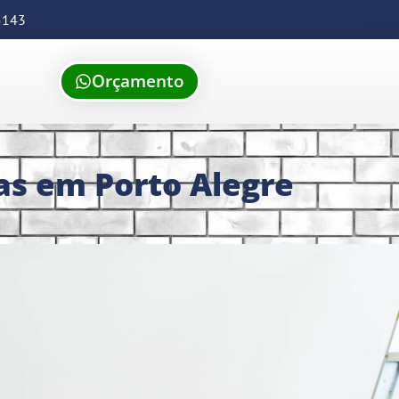
5143
Orçamento
as em Porto Alegre