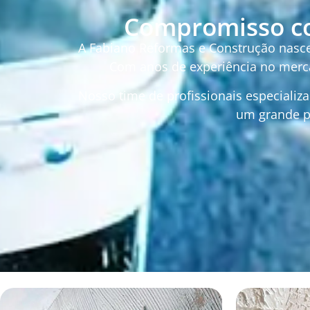
Compromisso co
A Fabiano Reformas e Construção nasceu
Com anos de experiência no merca
Nosso time de profissionais especiali
um grande pr