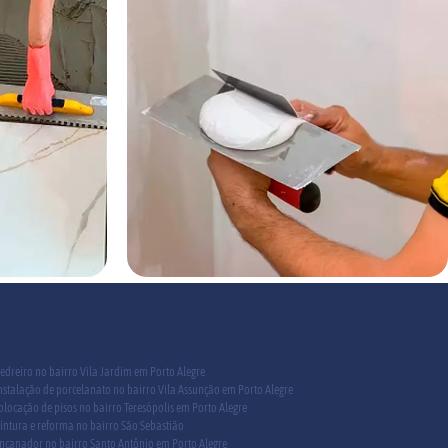
edreiro no bairro Vila Jardim em Porto Alegre
nstalação de porcelanato no bairro Vila Assunção em Porto Alegre
olocação de pisos no bairro Teresópolis em Porto Alegre
intura e reforma no bairro São Sebastião
ncanador no bairro Santo Antônio em Porto Alegre