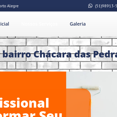
orto Alegre
(51)98913-
icial
Nossos Serviços
Galeria
 bairro Chácara das Pedr
ional
mar Seu