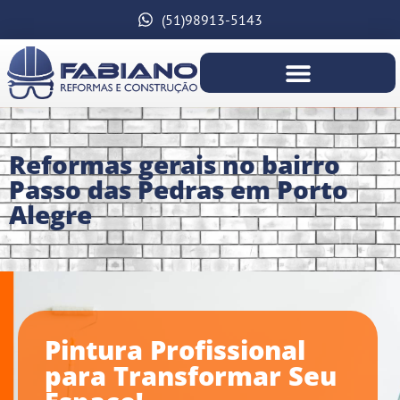
(51)98913-5143
Reformas gerais no bairro
Passo das Pedras em Porto
Alegre
Pintura Profissional
para Transformar Seu