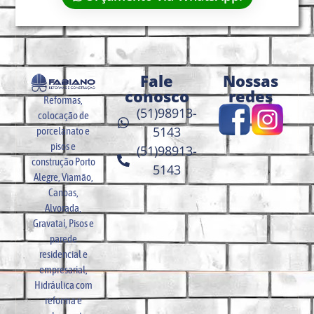
Fale
Nossas
conosco
redes
Reformas,
(51)98913-
colocação de
5143
porcelanato e
pisos e
(51)98913-
construção Porto
5143
Alegre, Viamão,
Canoas,
Alvorada,
Gravataí, Pisos e
parede
residencial e
empresarial,
Hidráulica com
reforma e