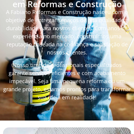
em Reformas e Construção
A Fabiano Reformas e Construção nasceu com o
objetivo de entregar serviços de alta qualidade e
durabilidade para nossos clientes. Com anos de
experiência no mercado, construímos uma
reputação baseada na confiança e satisfação de
nossos clientes.
Nosso time de profissionais especializados
garante serviços eficientes e com acabamento
impecável. Seja uma pequena reforma ou um
grande projeto, estamos prontos para transformar
sua ideia em realidade!