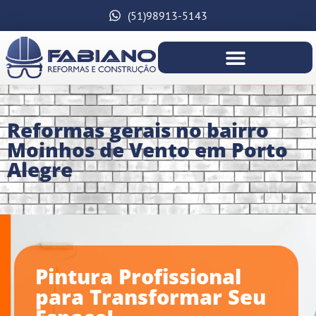
(51)98913-5143
Reformas gerais no bairro
Moinhos de Vento em Porto
Alegre
Pintura Profissional
para Transformar Seu