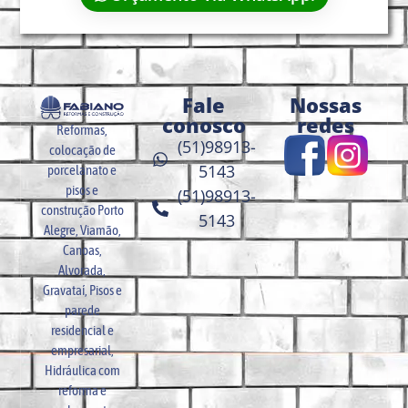
Fale
Nossas
conosco
redes
Reformas,
(51)98913-
colocação de
5143
porcelanato e
pisos e
(51)98913-
construção Porto
5143
Alegre, Viamão,
Canoas,
Alvorada,
Gravataí, Pisos e
parede
residencial e
empresarial,
Hidráulica com
reforma e