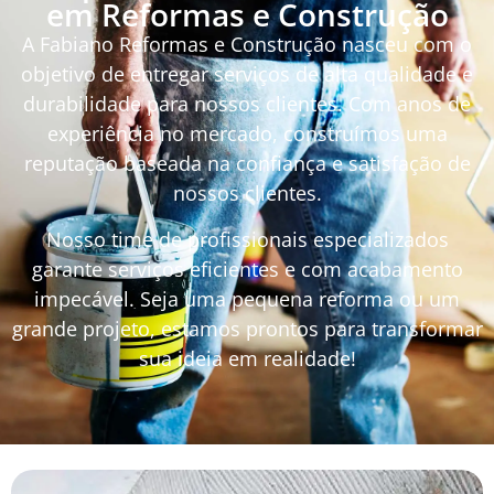
em Reformas e Construção
A Fabiano Reformas e Construção nasceu com o
objetivo de entregar serviços de alta qualidade e
durabilidade para nossos clientes. Com anos de
experiência no mercado, construímos uma
reputação baseada na confiança e satisfação de
nossos clientes.
Nosso time de profissionais especializados
garante serviços eficientes e com acabamento
impecável. Seja uma pequena reforma ou um
grande projeto, estamos prontos para transformar
sua ideia em realidade!