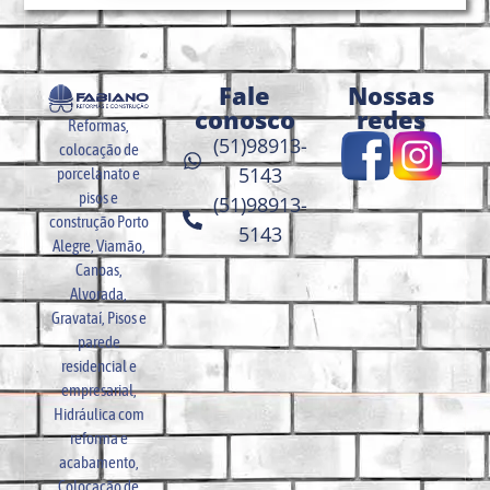
Fale
Nossas
conosco
redes
Reformas,
(51)98913-
colocação de
5143
porcelanato e
pisos e
(51)98913-
construção Porto
5143
Alegre, Viamão,
Canoas,
Alvorada,
Gravataí, Pisos e
parede
residencial e
empresarial,
Hidráulica com
reforma e
acabamento,
Colocação de