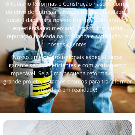
A Fabiano Reformas e Construção nasceu com o
objetivo de entregar serviços de alta qualidade e
durabilidade para nossos clientes. Com anos de
experiência no mercado, construímos uma
reputação baseada na confiança e satisfação de
nossos clientes.
Nosso time de profissionais especializados
garante serviços eficientes e com acabamento
impecável. Seja uma pequena reforma ou um
grande projeto, estamos prontos para transformar
sua ideia em realidade!