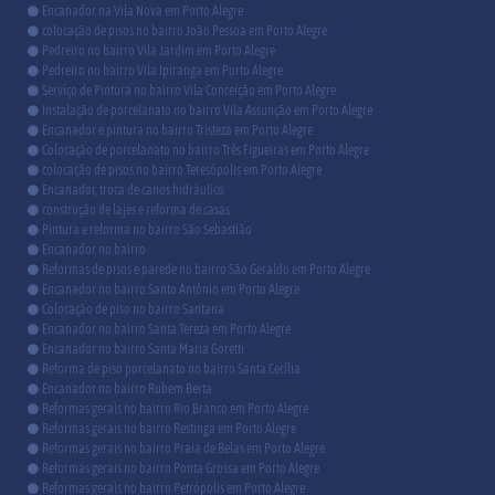
Encanador na Vila Nova em Porto Alegre
colocação de pisos no bairro João Pessoa em Porto Alegre
Pedreiro no bairro Vila Jardim em Porto Alegre
Pedreiro no bairro Vila Ipiranga em Porto Alegre
Serviço de Pintura no bairro Vila Conceição em Porto Alegre
Instalação de porcelanato no bairro Vila Assunção em Porto Alegre
Encanador e pintura no bairro Tristeza em Porto Alegre
Colocação de porcelanato no bairro Três Figueiras em Porto Alegre
colocação de pisos no bairro Teresópolis em Porto Alegre
Encanador, troca de canos hidráulico
construção de lajes e reforma de casas
Pintura e reforma no bairro São Sebastião
Encanador no bairro
Reformas de pisos e parede no bairro São Geraldo em Porto Alegre
Encanador no bairro Santo Antônio em Porto Alegre
Colocação de piso no bairro Santana
Encanador no bairro Santa Tereza em Porto Alegre
Encanador no bairro Santa Maria Goretti
Reforma de piso porcelanato no bairro Santa Cecília
Encanador no bairro Rubem Berta
Reformas gerais no bairro Rio Branco em Porto Alegre
Reformas gerais no bairro Restinga em Porto Alegre
Reformas gerais no bairro Praia de Belas em Porto Alegre
Reformas gerais no bairro Ponta Grossa em Porto Alegre
Reformas gerais no bairro Petrópolis em Porto Alegre